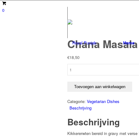
0
Chana Masala
Home
€
18,50
Chana
Masala
aantal
Toevoegen aan winkelwagen
Categorie:
Vegetarian Dishes
Beschrijving
Beschrijving
Kikkererwten bereid in gravy met verse