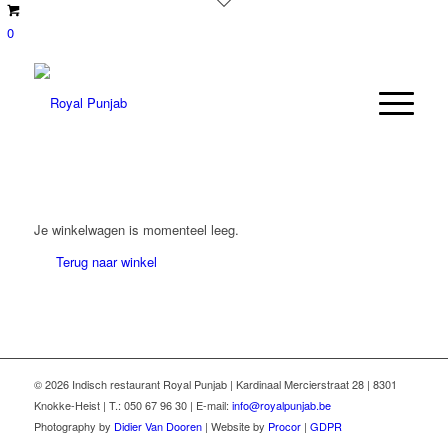
0
Je winkelwagen is momenteel leeg.
Terug naar winkel
© 2026 Indisch restaurant Royal Punjab | Kardinaal Mercierstraat 28 | 8301
Knokke-Heist | T.: 050 67 96 30 | E-mail:
info@royalpunjab.be
Photography by
Didier Van Dooren
| Website by
Procor
|
GDPR