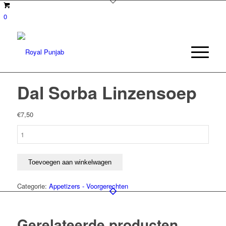
0
Dal Sorba Linzensoep
€
7,50
Dal
Sorba
Linzensoep
aantal
Toevoegen aan winkelwagen
Categorie:
Appetizers - Voorgerechten
Gerelateerde producten