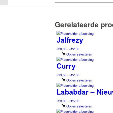
Gerelateerde pr
Jalfrezy
Prijsklasse:
€
20,00
-
€
22,00
€20,00
Dit
Opties selecteren
tot
product
Curry
€22,00
heeft
meerdere
Prijsklasse:
€
19,50
-
€
22,50
variaties.
€19,50
Dit
Opties selecteren
Deze
tot
product
optie
Lababdar – Nie
€22,50
heeft
kan
meerdere
gekozen
Prijsklasse:
€
23,00
-
€
25,00
variaties.
worden
€23,00
Dit
Opties selecteren
Deze
op
tot
product
optie
de