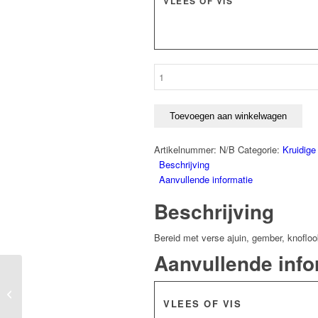
VLEES OF VIS
€22,50
Karahi
aantal
Toevoegen aan winkelwagen
Artikelnummer:
N/B
Categorie:
Kruidige
Beschrijving
Aanvullende informatie
Beschrijving
Bereid met verse ajuin, gember, knoflo
Aanvullende info
Madras
VLEES OF VIS