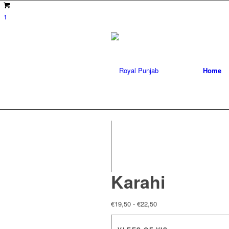
1
Home
Karahi
Prijsklasse:
€
19,50
-
€
22,50
€19,50
tot