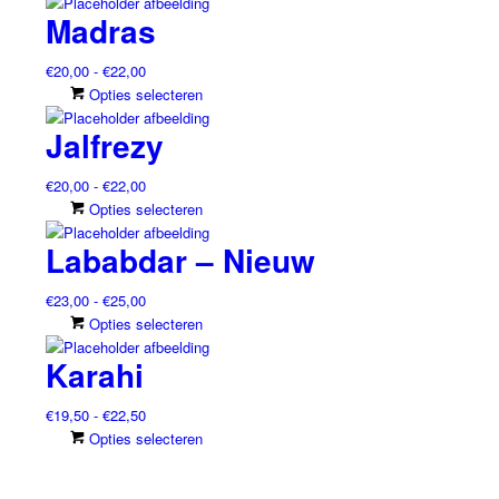
Madras
Prijsklasse:
€
20,00
-
€
22,00
€20,00
Dit
Opties selecteren
tot
product
Jalfrezy
€22,00
heeft
meerdere
Prijsklasse:
€
20,00
-
€
22,00
variaties.
€20,00
Dit
Opties selecteren
Deze
tot
product
optie
Lababdar – Nieuw
€22,00
heeft
kan
meerdere
gekozen
Prijsklasse:
€
23,00
-
€
25,00
variaties.
worden
€23,00
Dit
Opties selecteren
Deze
op
tot
product
optie
de
Karahi
€25,00
heeft
kan
productpagina
meerdere
gekozen
Prijsklasse:
€
19,50
-
€
22,50
variaties.
worden
€19,50
Dit
Opties selecteren
Deze
op
tot
product
optie
de
€22,50
heeft
kan
productpagina