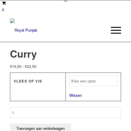
0
Curry
Prijsklasse:
€
19,50
-
€
22,50
€19,50
tot
VLEES OF VIS
€22,50
Wissen
Curry
aantal
Toevoegen aan winkelwagen